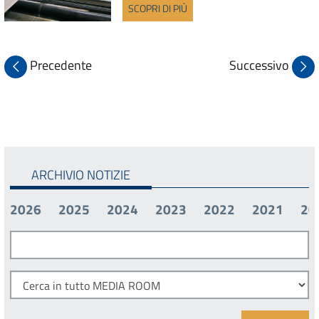
SCOPRI DI PIÙ
Precedente
Successivo
ARCHIVIO NOTIZIE
2026
2025
2024
2023
2022
2021
20