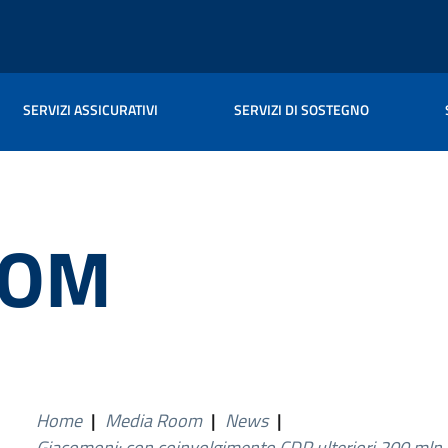
SERVIZI ASSICURATIVI
SERVIZI DI SOSTEGNO
OOM
Home
|
Media Room
|
News
|
Giacomoni: con coinvolgimento CDP ulteriori 200 mln 