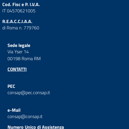
Cod. Fisc e P. I.V.A.
IT 04570621005
R.E.A.C.C.I.A.A.
di Roma n. 779760
Sede legale
Via Yser 14
00198 Roma RM
CONTATTI
PEC
consap@pec.consap.it
e-Mail
consap@consap.it
Numero Unico di Assistenza