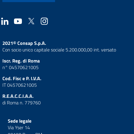
2021© Consap S.p.A.
Con socio unico capitale sociale 5.200.000,00 int. versato
Iscr. Reg. di Roma
n° 04570621005
Cod. Fisc e P. I.V.A.
IT 04570621005
R.E.A.C.C.I.A.A.
di Roma n. 779760
Sede legale
Via Yser 14