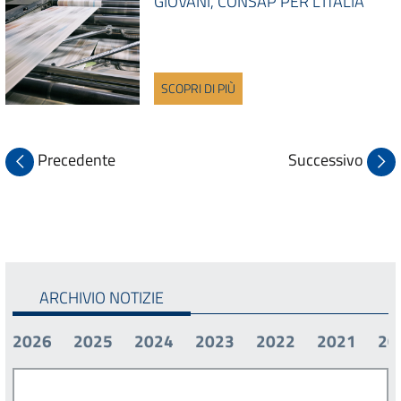
GIOVANI, CONSAP PER L'ITALIA"
SCOPRI DI PIÙ
Precedente
Successivo
ARCHIVIO NOTIZIE
2026
2025
2024
2023
2022
2021
20