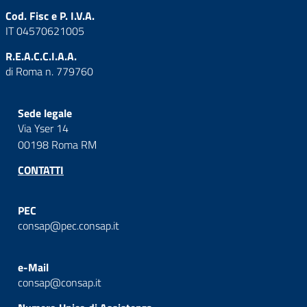
Cod. Fisc e P. I.V.A.
IT 04570621005
R.E.A.C.C.I.A.A.
di Roma n. 779760
Sede legale
Via Yser 14
00198 Roma RM
CONTATTI
PEC
consap@pec.consap.it
e-Mail
consap@consap.it