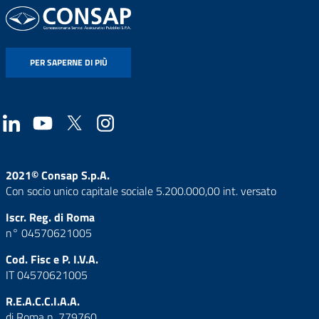
PER SAPERNE DI PIÙ
2021© Consap S.p.A.
Con socio unico capitale sociale 5.200.000,00 int. versato
Iscr. Reg. di Roma
n° 04570621005
Cod. Fisc e P. I.V.A.
IT 04570621005
R.E.A.C.C.I.A.A.
di Roma n. 779760