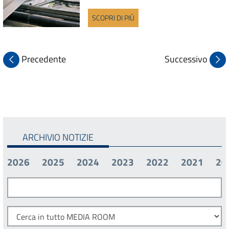
SCOPRI DI PIÙ
Precedente
Successivo
ARCHIVIO NOTIZIE
2026
2025
2024
2023
2022
2021
20