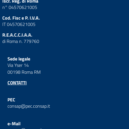
Iscr. Reg. di Roma
n° 04570621005
Cod. Fisc e P. I.V.A.
IT 04570621005
R.E.A.C.C.I.A.A.
di Roma n. 779760
Sede legale
Via Yser 14
00198 Roma RM
CONTATTI
PEC
consap@pec.consap.it
e-Mail