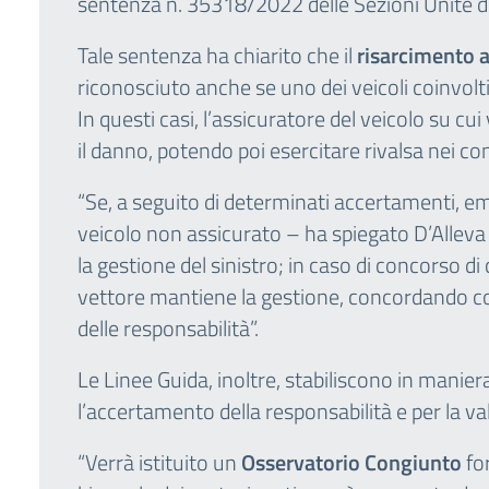
sentenza n. 35318/2022 delle Sezioni Unite d
Tale sentenza ha chiarito che il
risarcimento a
riconosciuto anche se uno dei veicoli coinvolti
In questi casi, l’assicuratore del veicolo su cu
il danno, potendo poi esercitare rivalsa nei co
“Se, a seguito di determinati accertamenti, e
veicolo non assicurato – ha spiegato D’Allev
la gestione del sinistro; in caso di concorso di 
vettore mantiene la gestione, concordando con
delle responsabilità”.
Le Linee Guida, inoltre, stabiliscono in maniera 
l’accertamento della responsabilità e per la v
“Verrà istituito un
Osservatorio Congiunto
fo