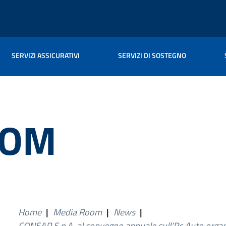
SERVIZI ASSICURATIVI
SERVIZI DI SOSTEGNO
OOM
Home
|
Media Room
|
News
|
CONSAP S.p.A. al convegno annuale sull’Rc Auto orga