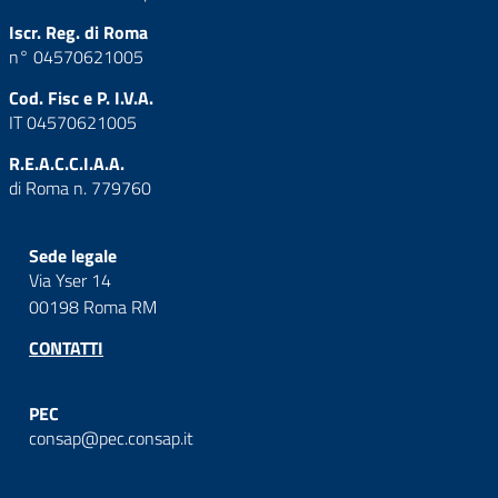
Iscr. Reg. di Roma
n° 04570621005
Cod. Fisc e P. I.V.A.
IT 04570621005
R.E.A.C.C.I.A.A.
di Roma n. 779760
Sede legale
Via Yser 14
00198 Roma RM
CONTATTI
PEC
consap@pec.consap.it