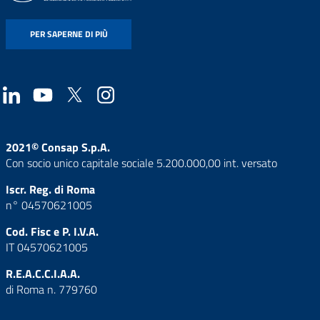
PER SAPERNE DI PIÙ
2021© Consap S.p.A.
Con socio unico capitale sociale 5.200.000,00 int. versato
Iscr. Reg. di Roma
n° 04570621005
Cod. Fisc e P. I.V.A.
IT 04570621005
R.E.A.C.C.I.A.A.
di Roma n. 779760