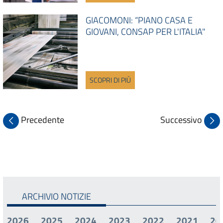
GIACOMONI: “PIANO CASA E
GIOVANI, CONSAP PER L'ITALIA"
SCOPRI DI PIÙ
Precedente
Successivo
ARCHIVIO NOTIZIE
2026
2025
2024
2023
2022
2021
20