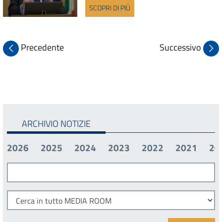
SCOPRI DI PIÙ
Precedente
Successivo
ARCHIVIO NOTIZIE
2026
2025
2024
2023
2022
2021
20