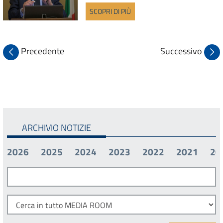
SCOPRI DI PIÙ
Precedente
Successivo
ARCHIVIO NOTIZIE
2026
2025
2024
2023
2022
2021
20