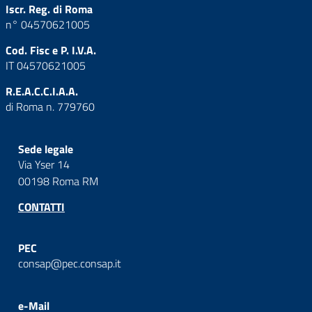
Iscr. Reg. di Roma
n° 04570621005
Cod. Fisc e P. I.V.A.
IT 04570621005
R.E.A.C.C.I.A.A.
di Roma n. 779760
Sede legale
Via Yser 14
00198 Roma RM
CONTATTI
PEC
consap@pec.consap.it
e-Mail