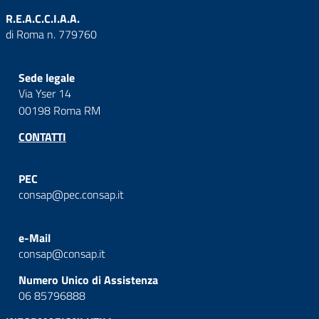
R.E.A.C.C.I.A.A.
di Roma n. 779760
Sede legale
Via Yser 14
00198 Roma RM
CONTATTI
PEC
consap@pec.consap.it
e-Mail
consap@consap.it
Numero Unico di Assistenza
06 85796888