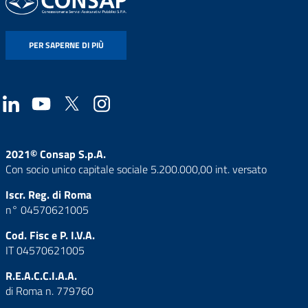
PER SAPERNE DI PIÙ
2021© Consap S.p.A.
Con socio unico capitale sociale 5.200.000,00 int. versato
Iscr. Reg. di Roma
n° 04570621005
Cod. Fisc e P. I.V.A.
IT 04570621005
R.E.A.C.C.I.A.A.
di Roma n. 779760