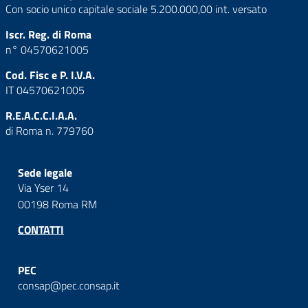
Con socio unico capitale sociale 5.200.000,00 int. versato
Iscr. Reg. di Roma
n° 04570621005
Cod. Fisc e P. I.V.A.
IT 04570621005
R.E.A.C.C.I.A.A.
di Roma n. 779760
Sede legale
Via Yser 14
00198 Roma RM
CONTATTI
PEC
consap@pec.consap.it