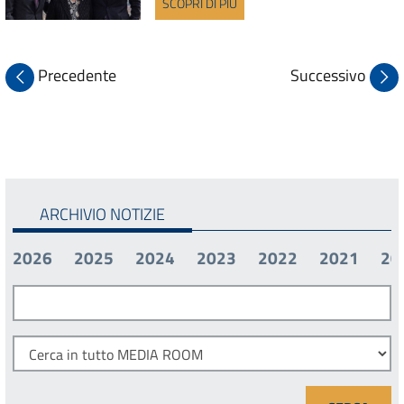
SCOPRI DI PIÙ
Precedente
Successivo
ARCHIVIO NOTIZIE
2026
2025
2024
2023
2022
2021
20