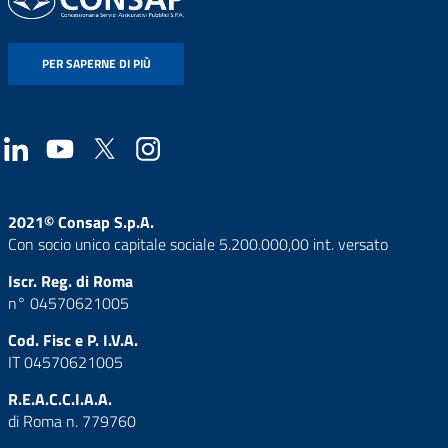
PER SAPERNE DI PIÙ
2021© Consap S.p.A.
Con socio unico capitale sociale 5.200.000,00 int. versato
Iscr. Reg. di Roma
n° 04570621005
Cod. Fisc e P. I.V.A.
IT 04570621005
R.E.A.C.C.I.A.A.
di Roma n. 779760