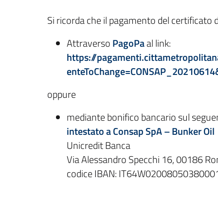
Si ricorda che il pagamento del certificato
Attraverso
PagoPa
al link:
https://pagamenti.cittametropolita
enteToChange=CONSAP_20210614&re
oppure
mediante bonifico bancario sul segue
intestato a Consap SpA – Bunker Oil
Unicredit Banca
Via Alessandro Specchi 16, 00186 R
codice IBAN: IT64W020080503800