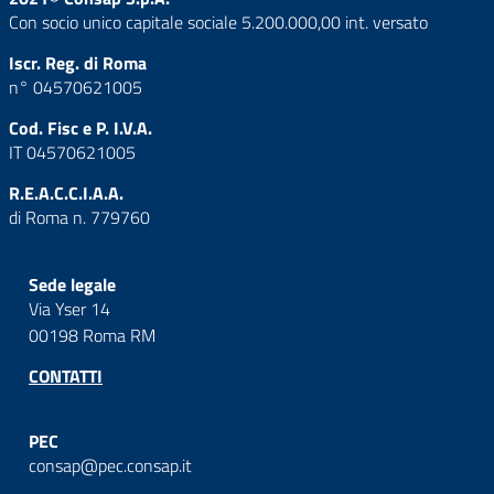
Con socio unico capitale sociale 5.200.000,00 int. versato
Iscr. Reg. di Roma
n° 04570621005
Cod. Fisc e P. I.V.A.
IT 04570621005
R.E.A.C.C.I.A.A.
di Roma n. 779760
Sede legale
Via Yser 14
00198 Roma RM
CONTATTI
PEC
consap@pec.consap.it