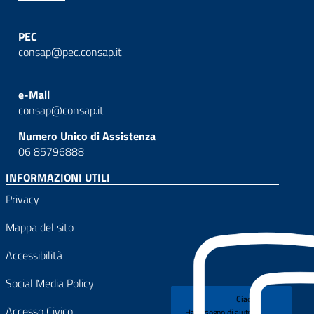
PEC
consap@pec.consap.it
e-Mail
consap@consap.it
Numero Unico di Assistenza
06 85796888
INFORMAZIONI UTILI
Privacy
Mappa del sito
Accessibilità
Social Media Policy
Ciao!
Accesso Civico
Hai bisogno di aiuto?