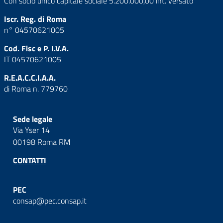
Con socio unico capitale sociale 5.200.000,00 int. versato
Iscr. Reg. di Roma
n° 04570621005
Cod. Fisc e P. I.V.A.
IT 04570621005
R.E.A.C.C.I.A.A.
di Roma n. 779760
Sede legale
Via Yser 14
00198 Roma RM
CONTATTI
PEC
consap@pec.consap.it