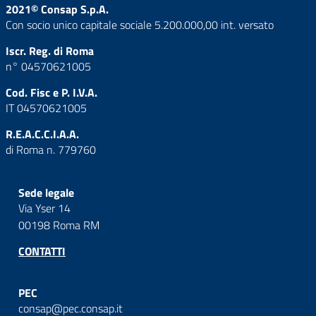
2021© Consap S.p.A.
Con socio unico capitale sociale 5.200.000,00 int. versato
Iscr. Reg. di Roma
n° 04570621005
Cod. Fisc e P. I.V.A.
IT 04570621005
R.E.A.C.C.I.A.A.
di Roma n. 779760
Sede legale
Via Yser 14
00198 Roma RM
CONTATTI
PEC
consap@pec.consap.it