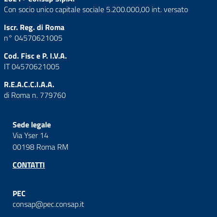
Con socio unico capitale sociale 5.200.000,00 int. versato
Iscr. Reg. di Roma
n° 04570621005
Cod. Fisc e P. I.V.A.
IT 04570621005
R.E.A.C.C.I.A.A.
di Roma n. 779760
Sede legale
Via Yser 14
00198 Roma RM
CONTATTI
PEC
consap@pec.consap.it