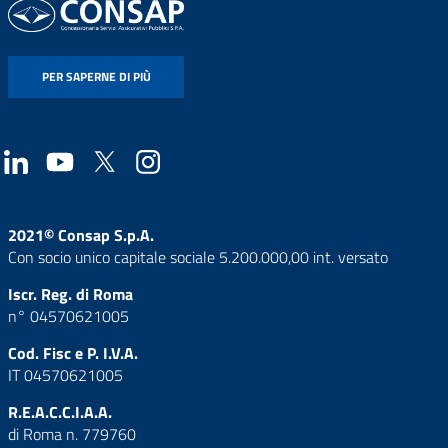
PER SAPERNE DI PIÙ
2021© Consap S.p.A.
Con socio unico capitale sociale 5.200.000,00 int. versato
Iscr. Reg. di Roma
n° 04570621005
Cod. Fisc e P. I.V.A.
IT 04570621005
R.E.A.C.C.I.A.A.
di Roma n. 779760