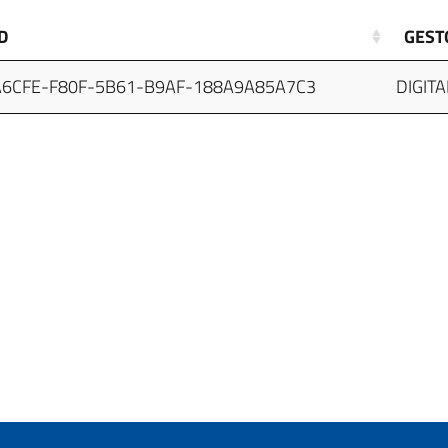
D
GEST
6CFE-F80F-5B61-B9AF-188A9A85A7C3
DIGITA