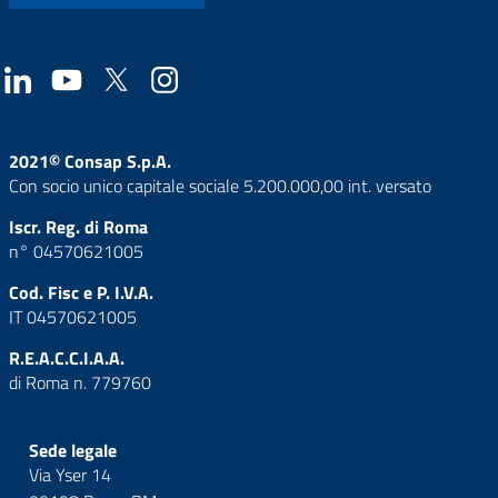
2021© Consap S.p.A.
Con socio unico capitale sociale 5.200.000,00 int. versato
Iscr. Reg. di Roma
n° 04570621005
Cod. Fisc e P. I.V.A.
IT 04570621005
R.E.A.C.C.I.A.A.
di Roma n. 779760
Sede legale
Via Yser 14