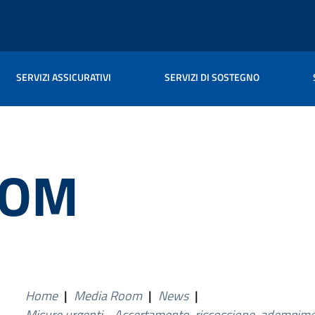
SERVIZI ASSICURATIVI
SERVIZI DI SOSTEGNO
OOM
Home
|
Media Room
|
News
|
Misure urgenti - Accertamento, riscossione, adempimen