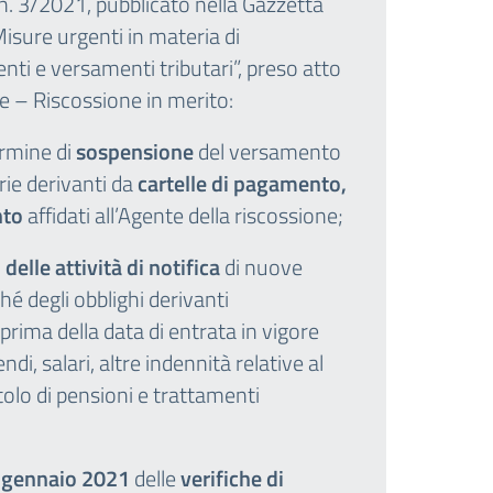
n. 3/2021, pubblicato nella Gazzetta
Misure urgenti in materia di
i e versamenti tributari”, preso atto
te – Riscossione in merito:
ermine di
sospensione
del versamento
arie derivanti da
cartelle di pagamento,
nto
affidati all’Agente della riscossione;
elle attività di notifica
di nuove
ché degli obblighi derivanti
 prima della data di entrata in vigore
pendi, salari, altre indennità relative al
tolo di pensioni e trattamenti
 gennaio 2021
delle
verifiche di