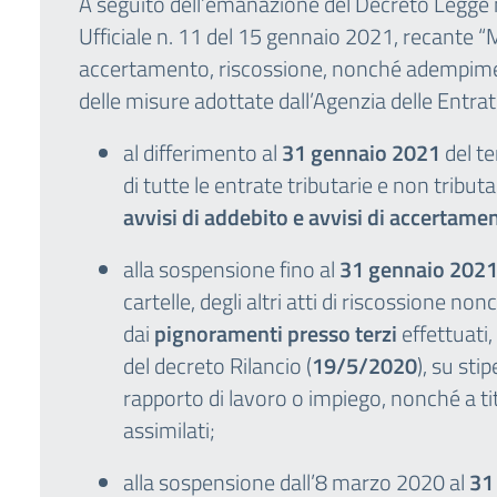
A seguito dell’emanazione del Decreto Legge 
Ufficiale n. 11 del 15 gennaio 2021, recante “
accertamento, riscossione, nonché adempiment
delle misure adottate dall’Agenzia delle Entra
al differimento al
31 gennaio 2021
del t
di tutte le entrate tributarie e non tribut
avvisi di addebito e avvisi di accertame
alla sospensione fino al
31 gennaio 2021 d
cartelle, degli altri atti di riscossione non
dai
pignoramenti presso terzi
effettuati,
del decreto Rilancio (
19/5/2020
), su sti
rapporto di lavoro o impiego, nonché a ti
assimilati;
alla sospensione dall’8 marzo 2020 al
31