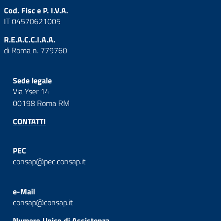
Cod. Fisc e P. I.V.A.
IT 04570621005
R.E.A.C.C.I.A.A.
di Roma n. 779760
Sede legale
Via Yser 14
00198 Roma RM
CONTATTI
PEC
consap@pec.consap.it
e-Mail
consap@consap.it
Numero Unico di Assistenza