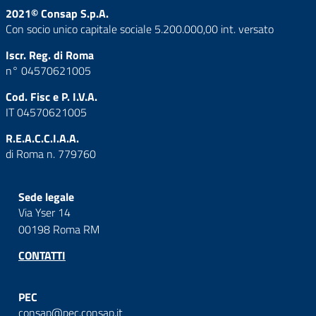
2021© Consap S.p.A.
Con socio unico capitale sociale 5.200.000,00 int. versato
Iscr. Reg. di Roma
n° 04570621005
Cod. Fisc e P. I.V.A.
IT 04570621005
R.E.A.C.C.I.A.A.
di Roma n. 779760
Sede legale
Via Yser 14
00198 Roma RM
CONTATTI
PEC
consap@pec.consap.it