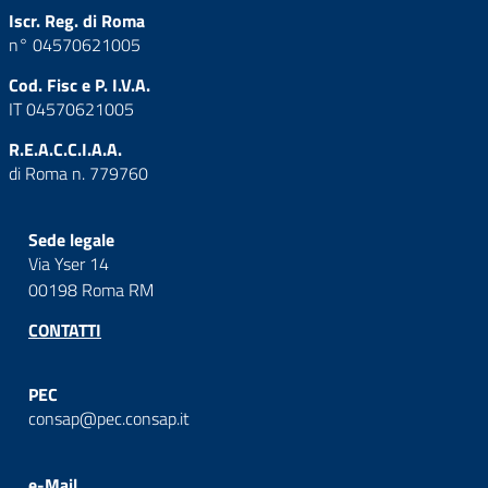
Iscr. Reg. di Roma
n° 04570621005
Cod. Fisc e P. I.V.A.
IT 04570621005
R.E.A.C.C.I.A.A.
di Roma n. 779760
Sede legale
Via Yser 14
00198 Roma RM
CONTATTI
PEC
consap@pec.consap.it
e-Mail