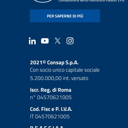
PER SAPERNE DI PIÙ
2021© Consap S.p.A.
Con socio unico capitale sociale
5.200.000,00 int. versato
Iscr. Reg. di Roma
n° 04570621005
Cod. Fisc e P. I.V.A.
IT 04570621005
R.E.A.C.C.I.A.A.