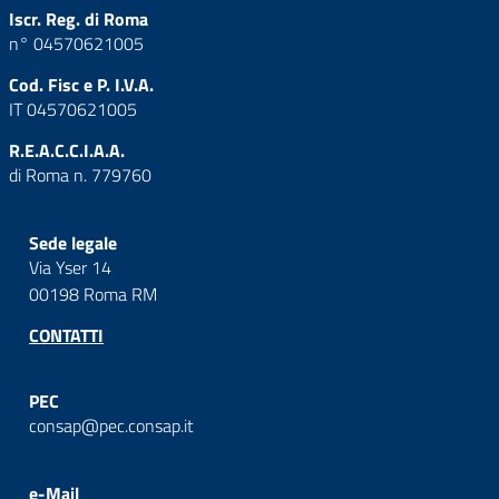
Iscr. Reg. di Roma
n° 04570621005
Cod. Fisc e P. I.V.A.
IT 04570621005
R.E.A.C.C.I.A.A.
di Roma n. 779760
Sede legale
Via Yser 14
00198 Roma RM
CONTATTI
PEC
consap@pec.consap.it
e-Mail