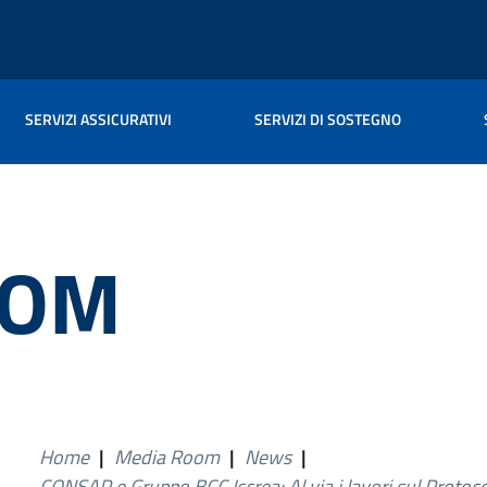
SERVIZI ASSICURATIVI
SERVIZI DI SOSTEGNO
OOM
Home
|
Media Room
|
News
|
CONSAP e Gruppo BCC Iccrea: Al via i lavori sul Protoco